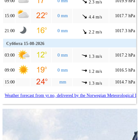
09:00
0 mm
1019.9 hPa
2.3 m/s
15:00
0 mm
1017.7 hPa
4.4 m/s
21:00
0 mm
1017.3 hPa
2.2 m/s
Суббота 15-08-2026
03:00
0 mm
1017.2 hPa
1.3 m/s
09:00
0 mm
1016.5 hPa
1.2 m/s
15:00
mm
1014.7 hPa
1.3 m/s
Weather forecast from yr.no, delivered by the Norwegian Meteorological In