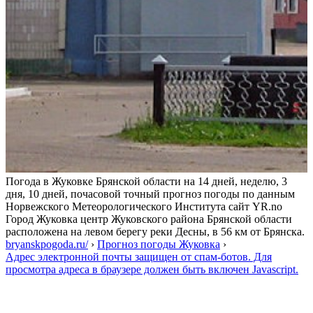
Погода в Жуковке Брянской области на 14 дней, неделю, 3
дня, 10 дней, почасовой точный прогноз погоды по данным
Норвежского Метеорологического Института сайт YR.no
Город Жуковка центр Жуковского района Брянской области
расположена на левом берегу реки Десны, в 56 км от Брянска.
bryanskpogoda.ru/
›
Прогноз погоды Жуковка
›
Адрес электронной почты защищен от спам-ботов. Для
просмотра адреса в браузере должен быть включен Javascript.