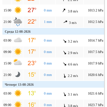
15:00
0 mm
1013.2 hPa
3.8 m/s
21:00
1 mm
1012.5 hPa
3 m/s
Среда 12-08-2026
03:00
0 mm
1014.7 hPa
3.2 m/s
09:00
0 mm
1017.5 hPa
2.9 m/s
15:00
0 mm
1017.9 hPa
4.6 m/s
21:00
0 mm
1020.6 hPa
2.2 m/s
Четверг 13-08-2026
03:00
0 mm
1021.6 hPa
3.1 m/s
09:00
0 mm
1023.7 hPa
3.8 m/s