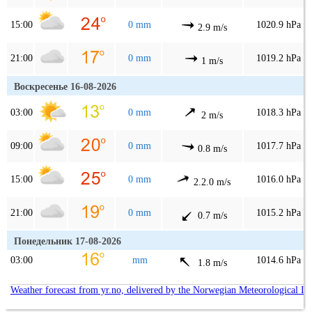
15:00
0 mm
1020.9 hPa
2.9 m/s
21:00
0 mm
1019.2 hPa
1 m/s
Воскресенье 16-08-2026
03:00
0 mm
1018.3 hPa
2 m/s
09:00
0 mm
1017.7 hPa
0.8 m/s
15:00
0 mm
1016.0 hPa
2.2.0 m/s
21:00
0 mm
1015.2 hPa
0.7 m/s
Понедельник 17-08-2026
03:00
mm
1014.6 hPa
1.8 m/s
Weather forecast from yr.no, delivered by the Norwegian Meteorological In